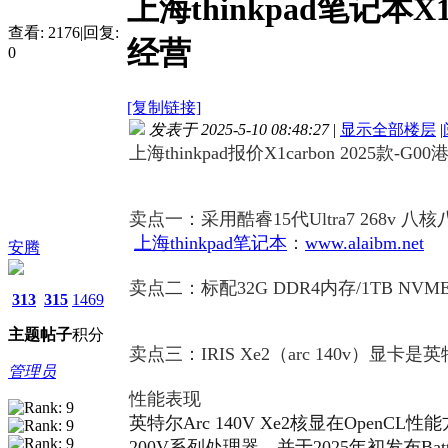
上海thinkpad笔记本X1c
查看:
2176
|
回复:
经营
0
[复制链接]
发表于 2025-5-10 08:48:27
|
显示全部楼层
|
上海thinkpad报价X1carbon 2025款-G00港行
卖点一：采用酷睿15代Ultra7 268v 八
核八
上海thinkpad笔记本
：
www.alaibm.net
安腾
卖点二：标配32G DDR4内存/1TB NV
313
315
1469
主题
帖子
积分
卖点三：
IRIS Xe2（arc 140
管理员
性能表现
英特尔Arc 140V Xe2核显在OpenC
200V系列处理器，并于2025年初发布Batt