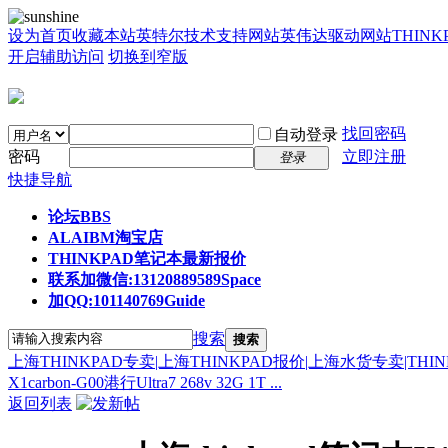
设为首页
收藏本站
英特尔技术支持网站
英伟达驱动网站
THIN
开启辅助访问
切换到窄版
找回密码
自动登录
密码
立即注册
登录
快捷导航
论坛
BBS
ALAIBM淘宝店
THINKPAD笔记本最新报价
联系加微信:13120889589
Space
加QQ:101140769
Guide
搜索
搜索
上海THINKPAD专卖|上海THINKPAD报价|上海水货专卖|THI
X1carbon-G00港行Ultra7 268v 32G 1T ...
返回列表