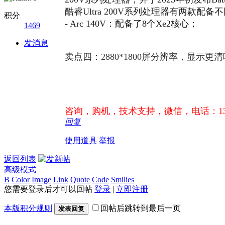
酷睿Ultra 200V系列处理器有两款配备
积分
- Arc 140V：配备了8个Xe2核心；
1469
发消息
卖点四：2880*1800屏分辨率，显示更清
咨询，购机，技术支持，微信，电话：1312
回复
使用道具
举报
返回列表
高级模式
B
Color
Image
Link
Quote
Code
Smilies
您需要登录后才可以回帖
登录
|
立即注册
本版积分规则
回帖后跳转到最后一页
发表回复