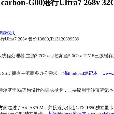
arbon-G00港行Ultra7 268v 
阅读模式
Ultra7 268v 售价13800,T:13120889589
线程处理器,主频3.7Ghz,可超频至5.0Ghz.12MB三级缓存
ME SSD.拥有主流商务办公需求
上海thinkpad笔记本
：
www.a
v）显卡是英特尔基于Xe架构设计的集成显卡，主要应用于轻薄笔记
L性能方面超过了Arc A370M，并接近英伟达GTX 1650
lemage GPU独立显卡。
上海thinkpad笔记本
：
www.alaibm