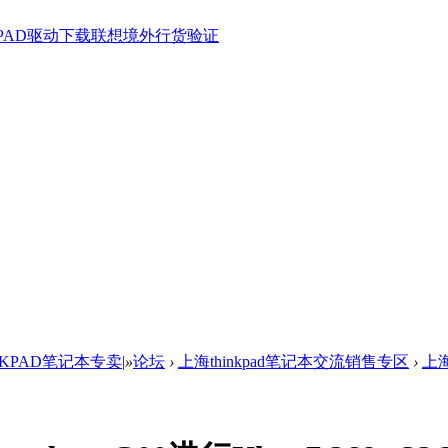
KPAD驱动下载
联想境外行货验证
NKPAD笔记本专卖|
»
论坛
›
上海thinkpad笔记本交流销售专区
›
上海