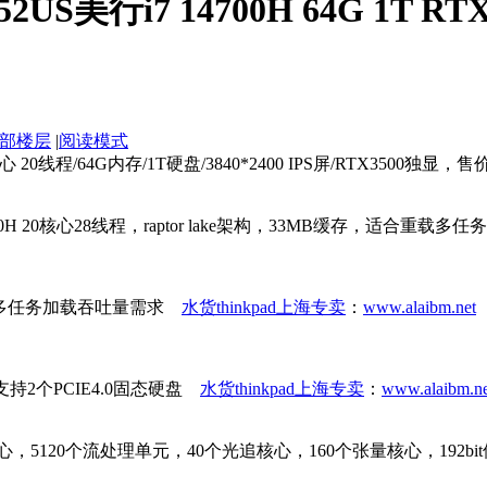
52US美行i7 14700H 64G 1T 
部楼层
|
阅读模式
H 14核心 20线程/64G内存/1T硬盘/3840*2400 IPS屏/RTX3500独显，售价
00H 20核心28线程，raptor lake架构，33MB缓存，适合
满足多任务加载吞吐量需求
水货thinkpad上海专卖
：
www.alaibm.net
持2个PCIE4.0固态硬盘
水货thinkpad上海专卖
：
www.alaibm.ne
心，5120个流处理单元，40个光追核心，160个张量核心，192b