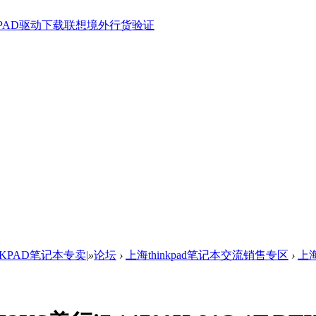
KPAD驱动下载
联想境外行货验证
NKPAD笔记本专卖|
»
论坛
›
上海thinkpad笔记本交流销售专区
›
上海