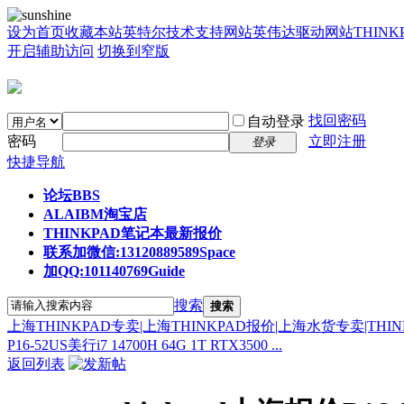
设为首页
收藏本站
英特尔技术支持网站
英伟达驱动网站
THIN
开启辅助访问
切换到窄版
找回密码
自动登录
密码
立即注册
登录
快捷导航
论坛
BBS
ALAIBM淘宝店
THINKPAD笔记本最新报价
联系加微信:13120889589
Space
加QQ:101140769
Guide
搜索
搜索
上海THINKPAD专卖|上海THINKPAD报价|上海水货专卖|THI
P16-52US美行i7 14700H 64G 1T RTX3500 ...
返回列表