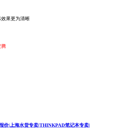
显示效果更为清晰
安腾
D报价|上海水货专卖|THINKPAD笔记本专卖|