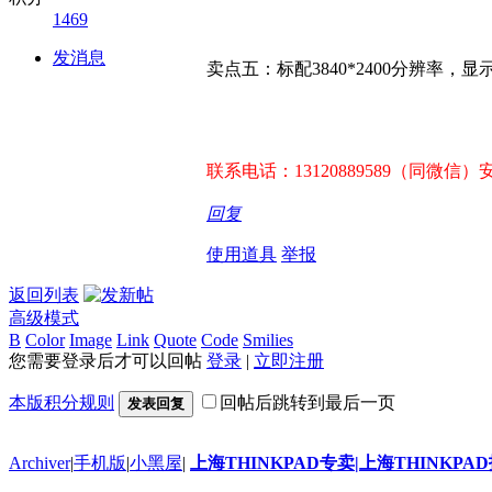
1469
发消息
卖点五：标配3840*2400分辨率，
联系电话：13120889589（同微信）
回复
使用道具
举报
返回列表
高级模式
B
Color
Image
Link
Quote
Code
Smilies
您需要登录后才可以回帖
登录
|
立即注册
本版积分规则
回帖后跳转到最后一页
发表回复
Archiver
|
手机版
|
小黑屋
|
上海THINKPAD专卖|上海THINKPA