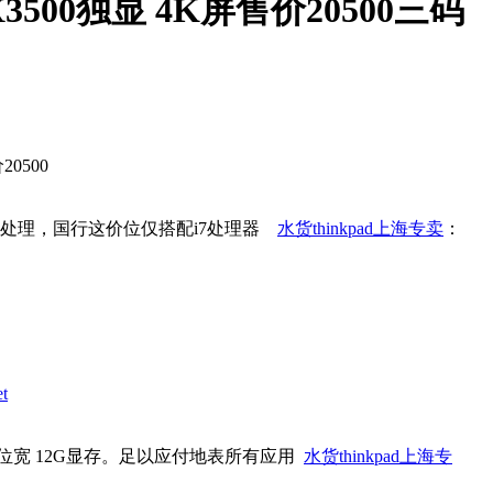
RTX3500独显 4K屏售价20500三码
20500
重载多任务处理，国行这价位仅搭配i7处理器
水货thinkpad上海专卖
：
t
it位宽 12G显存。足以应付地表所有应用
水货thinkpad上海专