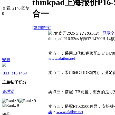
thinkpad上海报价P16-
查看:
2140
|
回复:
合一
0
[复制链接]
发表于 2025-5-12 10:07:24
|
显示全
thinkpad P16-52us 酷睿i7 14700
卖点一：采用13代酷睿顶配U i7 147
www.alaibm.net
安腾
卖点二：采用64G DDR5内存，
313
315
1469
主题
帖子
积分
管理员
卖点三：搭配1TB硬盘，重要的是可支
卖点四：搭配RTX3500独显，安培核
卖
：
www.alaibm.net
积分