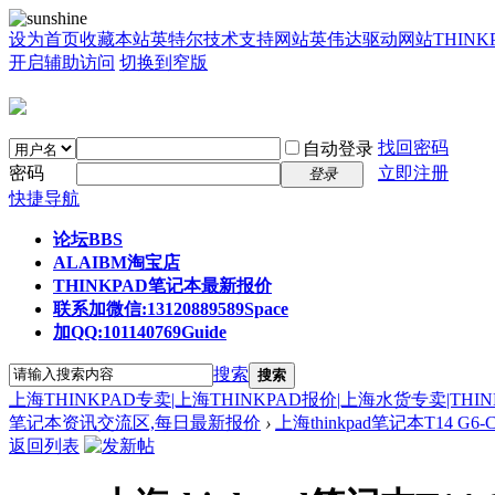
设为首页
收藏本站
英特尔技术支持网站
英伟达驱动网站
THIN
开启辅助访问
切换到窄版
找回密码
自动登录
密码
立即注册
登录
快捷导航
论坛
BBS
ALAIBM淘宝店
THINKPAD笔记本最新报价
联系加微信:13120889589
Space
加QQ:101140769
Guide
搜索
搜索
上海THINKPAD专卖|上海THINKPAD报价|上海水货专卖|THI
笔记本资讯交流区,每日最新报价
›
上海thinkpad笔记本T14 G6-C
返回列表