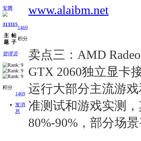
www.alaibm.net
安腾
313
315
1469
主
帖
积分
题
子
卖点三：AMD Radeo
管理员
GTX 2060独立显
运行大部分主流游戏
积分
1469
准测试和游戏实测，其
发消
息
80%-90%，部分