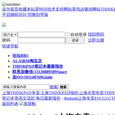
设为首页
收藏本站
英特尔技术支持网站
英伟达驱动网站
THIN
开启辅助访问
切换到窄版
找回密码
自动登录
密码
立即注册
登录
快捷导航
论坛
BBS
ALAIBM淘宝店
THINKPAD笔记本最新报价
联系加微信:13120889589
Space
加QQ:101140769
Guide
搜索
搜索
上海THINKPAD专卖|上海THINKPAD报价|上海水货专卖|THI
笔记本资讯交流区,每日最新报价
›
thinkpad上海专卖P16 G3-CTO酷
返回列表