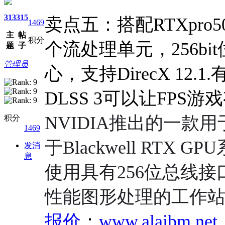
313
315
卖点五：搭配RTXpro500
1469
主
帖
积分
个流处理单元，256bi
题
子
管理员
心，支持DirecX 12
DLSS 3可以让FPS
NVIDIA推出的一款
积分
1469
于Blackwell RT
发消
息
使用具有256位总线接口
性能图形处理的工作
报价
：
www.alaibm.net