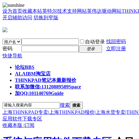
设为首页
收藏本站
英特尔技术支持网站
英伟达驱动网站
THIN
开启辅助访问
切换到窄版
找回密码
自动登录
密码
立即注册
登录
快捷导航
论坛
BBS
ALAIBM淘宝店
THINKPAD笔记本最新报价
联系加微信:13120889589
Space
加QQ:101140769
Guide
搜索
搜索
上海THINKPAD专卖|上海THINKPAD报价|上海水货专卖|THI
应用软件下载专区
收藏本版
|
订阅