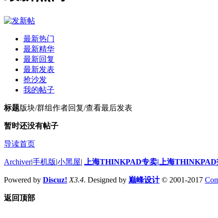
最新热门
最新精华
最新回复
最新发表
抢沙发
我的帖子
标题
版块/群组
作者
回复/查看
最后发表
暂时还没有帖子
导读首页
Archiver
|
手机版
|
小黑屋
|
上海THINKPAD专卖|上海THINKPA
Powered by
Discuz!
X3.4
. Designed by
巅峰设计
© 2001-2017
Com
返回顶部