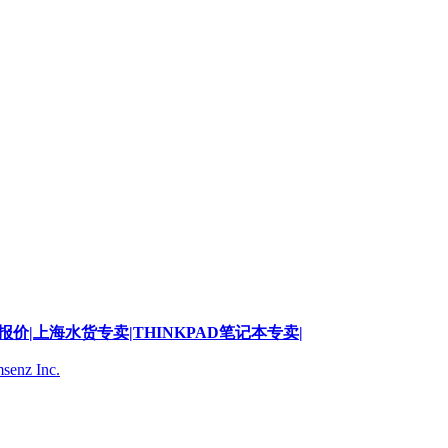
D报价|上海水货专卖|THINKPAD笔记本专卖|
senz Inc.