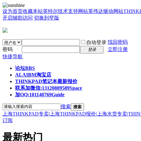
设为首页
收藏本站
英特尔技术支持网站
英伟达驱动网站
THIN
开启辅助访问
切换到窄版
找回密码
自动登录
密码
立即注册
登录
快捷导航
论坛
BBS
ALAIBM淘宝店
THINKPAD笔记本最新报价
联系加微信:13120889589
Space
加QQ:101140769
Guide
搜索
搜索
上海THINKPAD专卖|上海THINKPAD报价|上海水货专卖|THI
订阅
最新热门