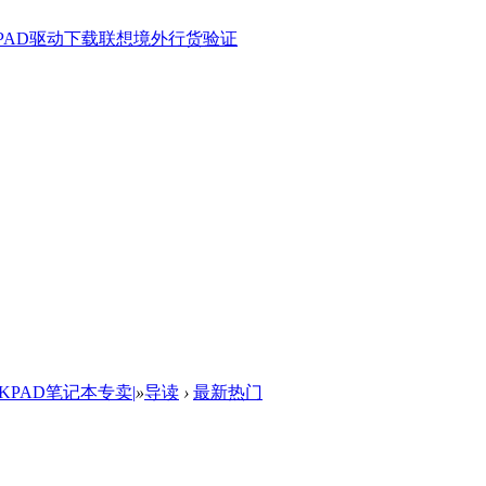
KPAD驱动下载
联想境外行货验证
NKPAD笔记本专卖|
»
导读
›
最新热门