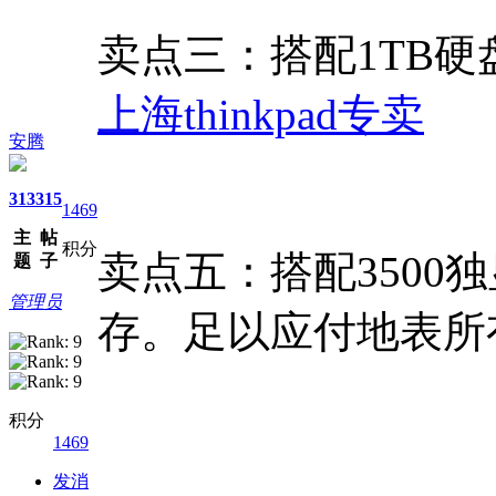
卖点三：搭配1TB硬
上海thinkpad专卖
安腾
313
315
1469
主
帖
积分
卖点五：搭配3500独显
题
子
管理员
存。足以应付地表
积分
1469
发消