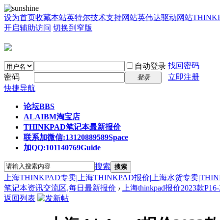
设为首页
收藏本站
英特尔技术支持网站
英伟达驱动网站
THIN
开启辅助访问
切换到窄版
找回密码
自动登录
密码
立即注册
登录
快捷导航
论坛
BBS
ALAIBM淘宝店
THINKPAD笔记本最新报价
联系加微信:13120889589
Space
加QQ:101140769
Guide
搜索
搜索
上海THINKPAD专卖|上海THINKPAD报价|上海水货专卖|THI
笔记本资讯交流区,每日最新报价
›
上海thinkpad报价2023款P16-2
返回列表