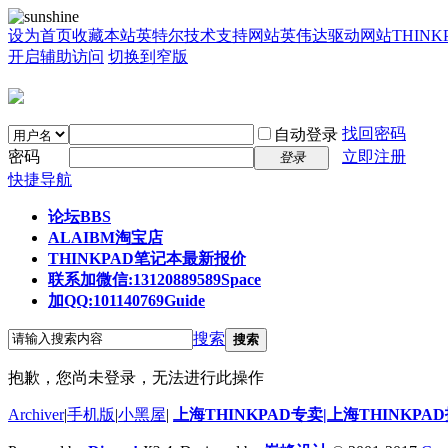
设为首页
收藏本站
英特尔技术支持网站
英伟达驱动网站
THIN
开启辅助访问
切换到窄版
找回密码
自动登录
密码
立即注册
登录
快捷导航
论坛
BBS
ALAIBM淘宝店
THINKPAD笔记本最新报价
联系加微信:13120889589
Space
加QQ:101140769
Guide
搜索
搜索
抱歉，您尚未登录，无法进行此操作
Archiver
|
手机版
|
小黑屋
|
上海THINKPAD专卖|上海THINKPA